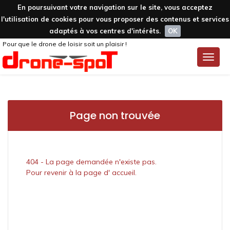
En poursuivant votre navigation sur le site, vous acceptez
l'utilisation de cookies pour vous proposer des contenus et services
adaptés à vos centres d'intérêts.
OK
Pour que le drone de loisir soit un plaisir !
Toggle
naviga
Page non trouvée
404 - La page demandée n'existe pas.
Pour revenir à la page d' accueil.