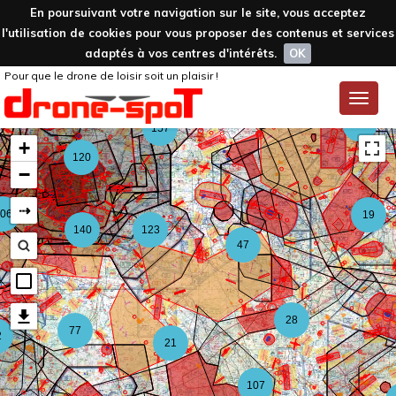
En poursuivant votre navigation sur le site, vous acceptez
l'utilisation de cookies pour vous proposer des contenus et services
adaptés à vos centres d'intérêts.
OK
Pour que le drone de loisir soit un plaisir !
59
Toggle
naviga
126
157
+
120
−
⇢
06
19
140
123
47
28
77
2
21
107