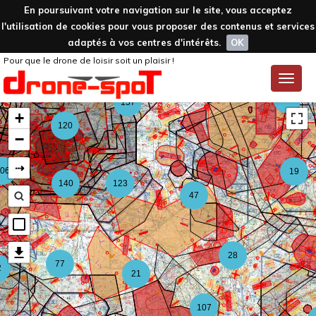
En poursuivant votre navigation sur le site, vous acceptez
l'utilisation de cookies pour vous proposer des contenus et services
adaptés à vos centres d'intérêts.
OK
Pour que le drone de loisir soit un plaisir !
59
Toggle
naviga
126
157
+
120
−
⇢
06
19
140
123
47
28
77
2
21
107