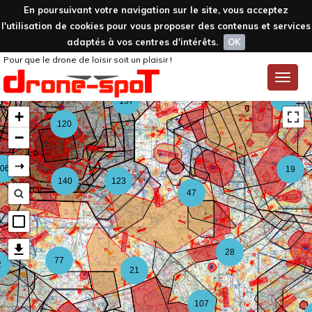
En poursuivant votre navigation sur le site, vous acceptez
l'utilisation de cookies pour vous proposer des contenus et services
adaptés à vos centres d'intérêts.
OK
Pour que le drone de loisir soit un plaisir !
59
Toggle
naviga
126
157
+
120
−
⇢
06
19
140
123
47
28
77
2
21
107