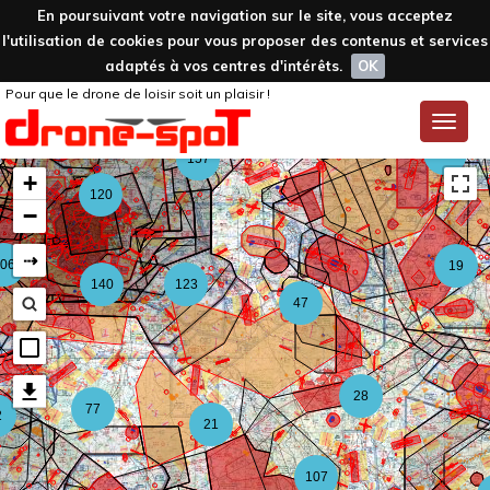
En poursuivant votre navigation sur le site, vous acceptez
l'utilisation de cookies pour vous proposer des contenus et services
adaptés à vos centres d'intérêts.
OK
Pour que le drone de loisir soit un plaisir !
59
Toggle
naviga
126
157
+
120
−
⇢
06
19
140
123
47
28
77
2
21
107