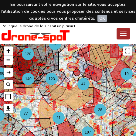
En poursuivant votre navigation sur le site, vous acceptez
l'utilisation de cookies pour vous proposer des contenus et services
adaptés à vos centres d'intérêts.
OK
Pour que le drone de loisir soit un plaisir !
59
Toggle
naviga
126
157
+
120
−
⇢
06
19
140
123
47
28
77
2
21
107