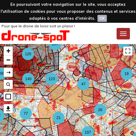
En poursuivant votre navigation sur le site, vous acceptez
l'utilisation de cookies pour vous proposer des contenus et services
adaptés à vos centres d'intérêts.
OK
Pour que le drone de loisir soit un plaisir !
59
Toggle
naviga
126
157
+
120
−
⇢
06
19
140
123
47
28
77
2
21
107