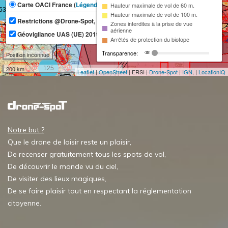
Carte OACI France (
Légende
)
Hauteur maximale de vol de 60 m.
53
Hauteur maximale de vol de 100 m.
Restrictions @Drone-Spot, IGN
Zones interdites à la prise de vue
370
aérienne
Géovigilance UAS (UE) 2019/947 @Drone-Spot, SIA
Arrêtés de protection du biotope
Transparence:
Position inconnue
200 km
125
Leaflet
|
OpenStreet
| ERSI |
Drone-Spot
|
IGN
, |
LocationIQ
Notre but ?
Que le drone de loisir reste un plaisir,
De recenser gratuitement tous les spots de vol,
De découvrir le monde vu du ciel,
De visiter des lieux magiques,
De se faire plaisir tout en respectant la réglementation
citoyenne.