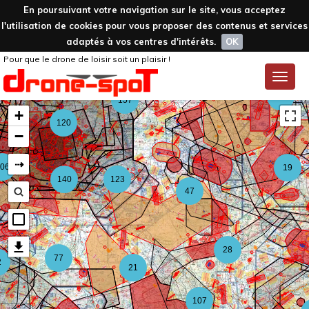
En poursuivant votre navigation sur le site, vous acceptez
l'utilisation de cookies pour vous proposer des contenus et services
adaptés à vos centres d'intérêts.
OK
Pour que le drone de loisir soit un plaisir !
59
Toggle
naviga
126
157
+
120
−
⇢
06
19
140
123
47
28
77
2
21
107