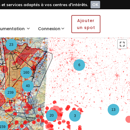
et services adaptés à vos centres d'intérêts.
OK
5
Ajouter
2
un spot
umentation
Connexion
23
6
160
40
239
13
20
3
159