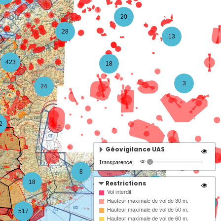
20
28
13
423
18
3
24
2
Géovigilance UAS
Transparence:
8
18
Restrictions
4
Vol interdit
Hauteur maximale de vol de 30 m.
3
Hauteur maximale de vol de 50 m.
517
Hauteur maximale de vol de 60 m.