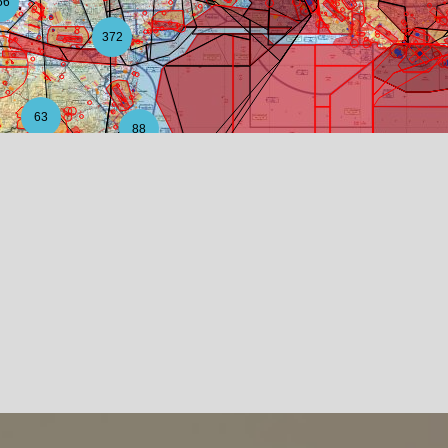
56
372
63
88
12