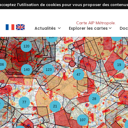
acceptez l'utilisation de cookies pour vous proposer des contenus 
3
48
Nouveau
Carte AIP Métropole.
59
Actualités
Explorer les cartes
Doc
126
157
120
06
19
140
123
47
28
77
2
21
107