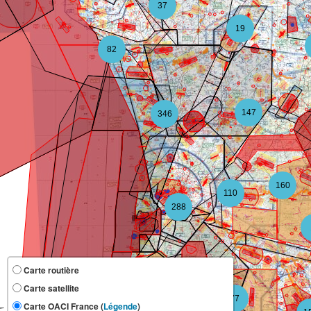
37
19
82
147
346
160
110
288
Carte routière
Carte satellite
118
77
Carte OACI France (
Légende
)