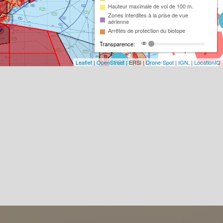
Hauteur maximale de vol de 100 m.
Zones interdites à la prise de vue
aérienne
Arrêtés de protection du biotope
Transparence:
Leaflet
|
OpenStreet
| ERSI |
Drone-Spot
|
IGN
, |
LocationIQ
221
93
18
2