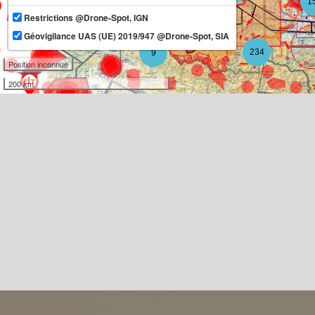
1
Restrictions @Drone-Spot, IGN
11
Géovigilance UAS (UE) 2019/947 @Drone-Spot, SIA
234
9
Position inconnue
200 km
3
3
10
2
3