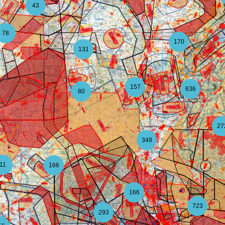
43
78
170
131
157
636
80
27
349
11
166
166
723
293