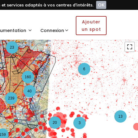
et services adaptés à vos centres d'intérêts.
OK
5
Ajouter
2
un spot
umentation
Connexion
23
6
160
40
239
13
20
3
159