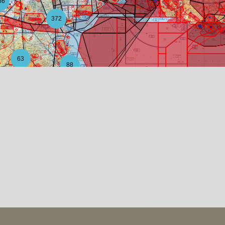
56
372
63
88
12