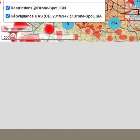
1
Restrictions @Drone-Spot, IGN
11
Géovigilance UAS (UE) 2019/947 @Drone-Spot, SIA
234
9
Position inconnue
200 km
3
3
10
2
3