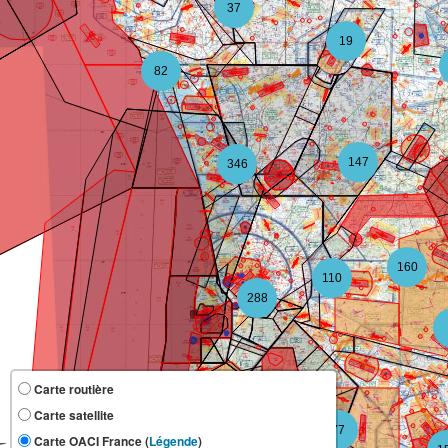
37
19
82
147
346
160
110
288
Carte routière
Carte satellite
118
77
Carte OACI France (
Légende
)