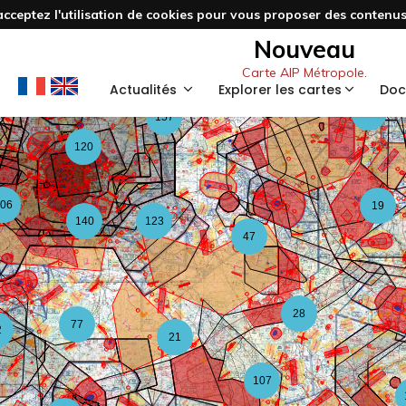
acceptez l'utilisation de cookies pour vous proposer des contenus 
3
48
Nouveau
Carte AIP Métropole.
59
Actualités
Explorer les cartes
Doc
126
157
120
06
19
140
123
47
28
77
2
21
107