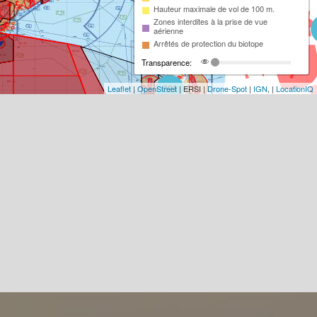
Hauteur maximale de vol de 100 m.
Zones interdites à la prise de vue
aérienne
Arrêtés de protection du biotope
Transparence:
Leaflet
|
OpenStreet
| ERSI |
Drone-Spot
|
IGN
, |
LocationIQ
221
93
18
2