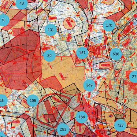
43
78
170
131
157
636
80
27
349
11
166
166
723
293