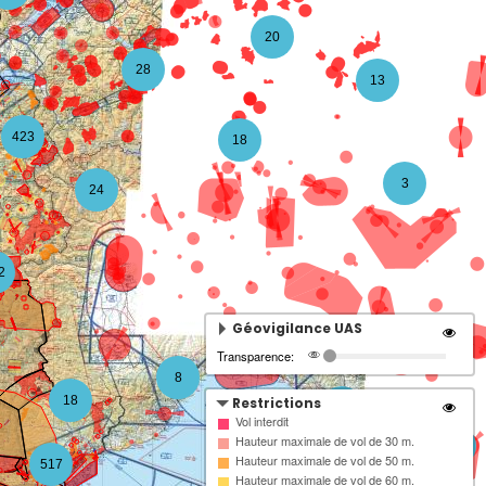
20
28
13
423
18
3
24
2
Géovigilance UAS
Transparence:
8
18
Restrictions
4
Vol interdit
Hauteur maximale de vol de 30 m.
3
Hauteur maximale de vol de 50 m.
517
Hauteur maximale de vol de 60 m.