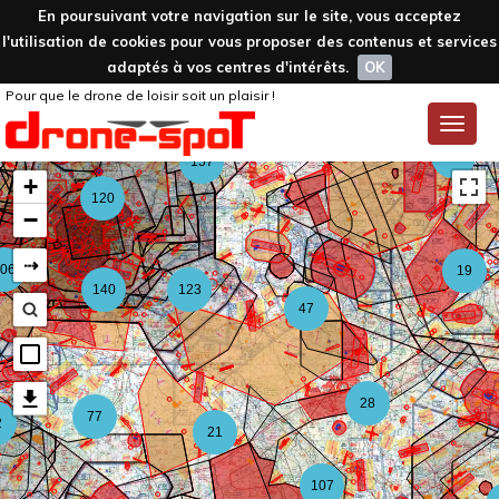
En poursuivant votre navigation sur le site, vous acceptez
l'utilisation de cookies pour vous proposer des contenus et services
adaptés à vos centres d'intérêts.
OK
Pour que le drone de loisir soit un plaisir !
59
Toggle
naviga
126
157
+
120
−
⇢
06
19
140
123
47
28
77
2
21
107