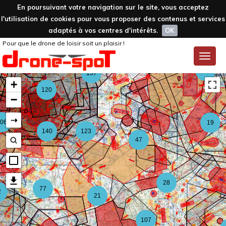
En poursuivant votre navigation sur le site, vous acceptez
l'utilisation de cookies pour vous proposer des contenus et services
adaptés à vos centres d'intérêts.
OK
Pour que le drone de loisir soit un plaisir !
59
Toggle
naviga
126
157
+
120
−
⇢
06
19
140
123
47
28
77
2
21
107