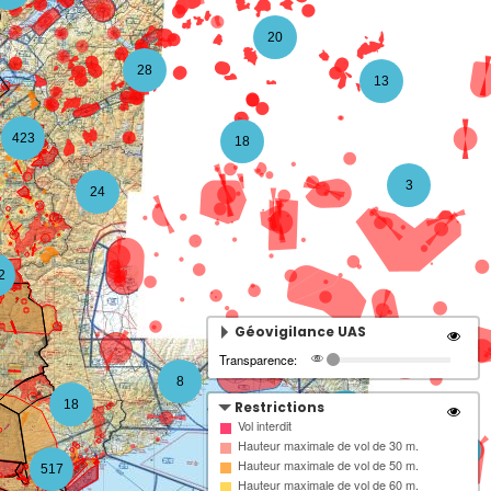
20
28
13
423
18
3
24
2
Géovigilance UAS
Transparence:
8
18
Restrictions
4
Vol interdit
Hauteur maximale de vol de 30 m.
3
Hauteur maximale de vol de 50 m.
517
Hauteur maximale de vol de 60 m.