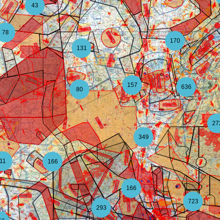
43
78
170
131
157
636
80
27
349
11
166
166
723
293