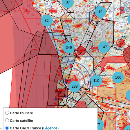
37
19
82
147
346
160
110
288
Carte routière
Carte satellite
118
77
Carte OACI France (
Légende
)