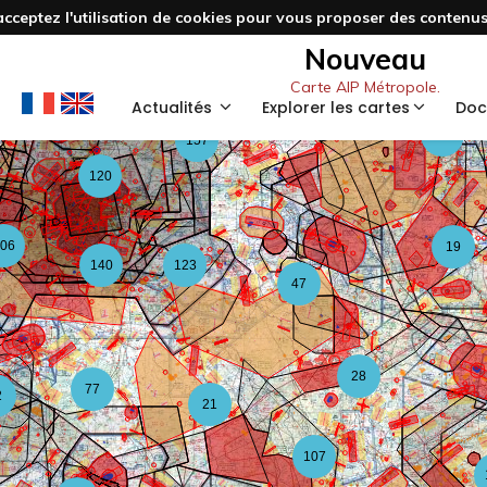
acceptez l'utilisation de cookies pour vous proposer des contenus 
3
48
Nouveau
Carte AIP Métropole.
59
Actualités
Explorer les cartes
Doc
126
157
120
06
19
140
123
47
28
77
2
21
107