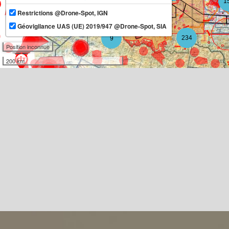
1
Restrictions @Drone-Spot, IGN
11
Géovigilance UAS (UE) 2019/947 @Drone-Spot, SIA
234
9
Position inconnue
200 km
3
3
10
2
3