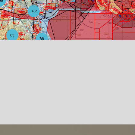
56
372
63
88
12