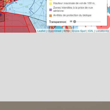
Hauteur maximale de vol de 100 m.
Zones interdites à la prise de vue
aérienne
Arrêtés de protection du biotope
Transparence:
Leaflet
|
OpenStreet
| ERSI |
Drone-Spot
|
IGN
, |
LocationIQ
221
93
18
2