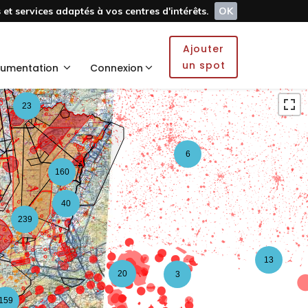
et services adaptés à vos centres d'intérêts.
OK
5
Ajouter
2
un spot
umentation
Connexion
23
6
160
40
239
13
20
3
159