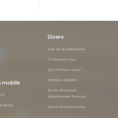
Divers
Etat de la plateforme
Contactez-nous
Qui sommes-nous ?
Mentions légales
n mobile
Spots drone par
iOS
département francais
Android
Spots drone par pays