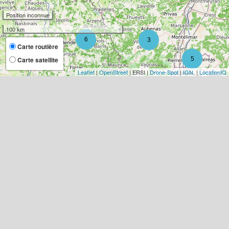
Position inconnue
100 km
6
3
Carte routière
Carte satellite
5
Leaflet
|
OpenStreet
| ERSI |
Drone-Spot
|
IGN
, |
LocationIQ