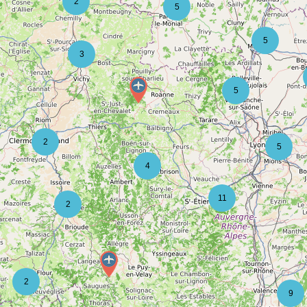
2
5
5
3
5
2
5
4
11
2
2
9