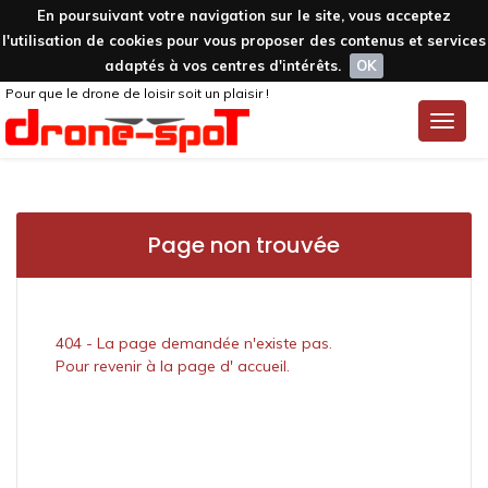
En poursuivant votre navigation sur le site, vous acceptez
l'utilisation de cookies pour vous proposer des contenus et services
adaptés à vos centres d'intérêts.
OK
Pour que le drone de loisir soit un plaisir !
Toggle
naviga
Page non trouvée
404 - La page demandée n'existe pas.
Pour revenir à la page d' accueil.