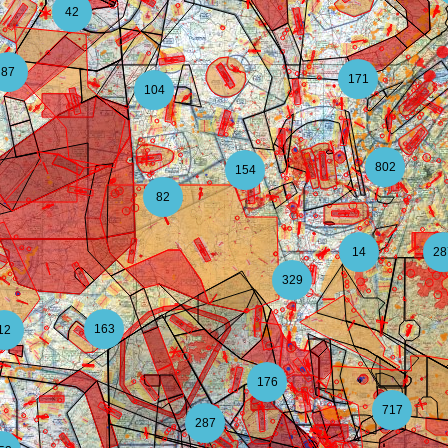
42
87
171
104
802
154
82
14
28
329
163
12
176
717
287