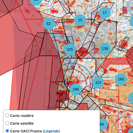
17
15
62
138
335
160
113
296
Carte routière
Carte satellite
64
109
Carte OACI France (
Légende
)