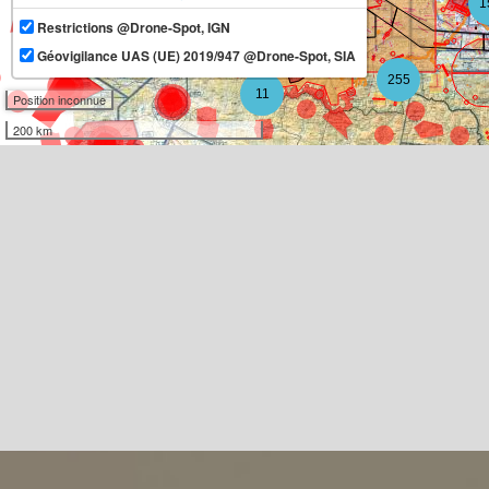
1
Restrictions @Drone-Spot, IGN
13
Géovigilance UAS (UE) 2019/947 @Drone-Spot, SIA
255
11
Position inconnue
200 km
3
7
2
4