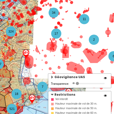
34
11
324
17
2
7
Géovigilance UAS
Transparence:
7
18
Restrictions
Vol interdit
Hauteur maximale de vol de 30 m.
7
Hauteur maximale de vol de 50 m.
521
Hauteur maximale de vol de 60 m.