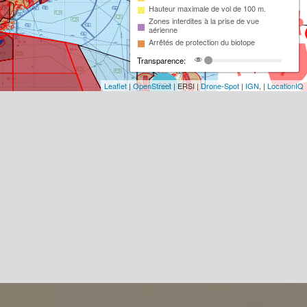
Hauteur maximale de vol de 100 m.
Zones interdites à la prise de vue
aérienne
Arrêtés de protection du biotope
Transparence:
Leaflet
|
OpenStreet
| ERSI |
Drone-Spot
|
IGN
, |
LocationIQ
221
98
13
2