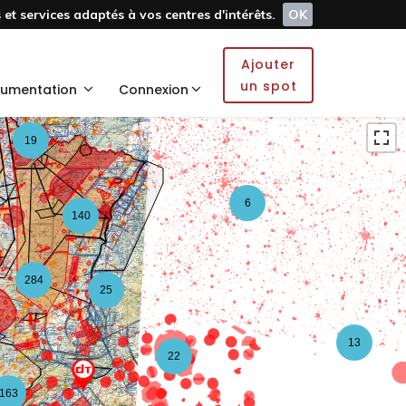
et services adaptés à vos centres d'intérêts.
OK
4
2
Ajouter
2
un spot
umentation
Connexion
19
6
140
284
25
13
22
163