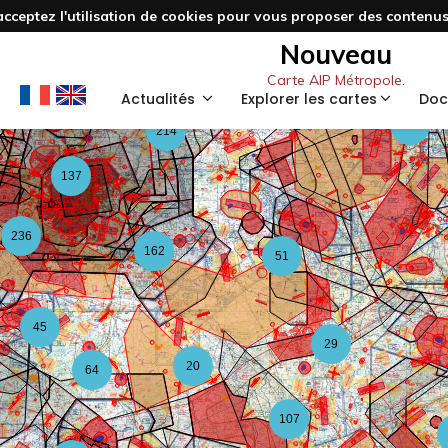
acceptez l'utilisation de cookies pour vous proposer des contenus 
5
Nouveau
21
Carte AIP Métropole.
67
Actualités
Explorer les cartes
Doc
122
214
137
236
162
51
45
29
20
64
107