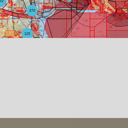
53
370
125
20
6