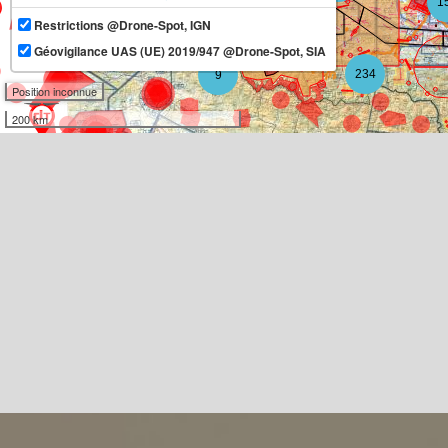
1
Restrictions @Drone-Spot, IGN
11
Géovigilance UAS (UE) 2019/947 @Drone-Spot, SIA
234
9
Position inconnue
200 km
3
3
10
2
3