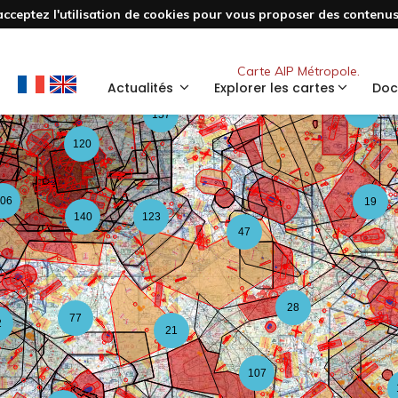
acceptez l'utilisation de cookies pour vous proposer des contenus 
3
48
Nouveau
Carte AIP Métropole.
59
Actualités
Explorer les cartes
Doc
126
157
120
06
19
140
123
47
28
77
2
21
107