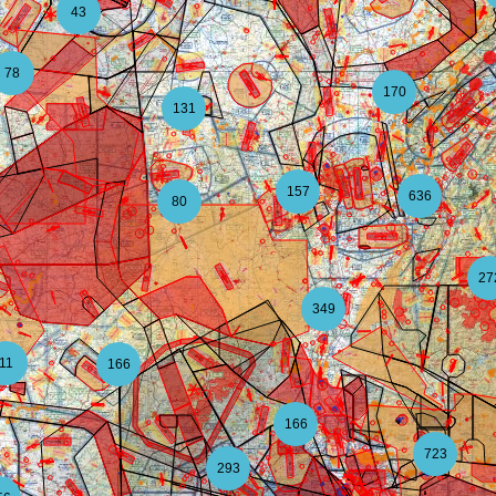
43
78
170
131
157
636
80
27
349
11
166
166
723
293