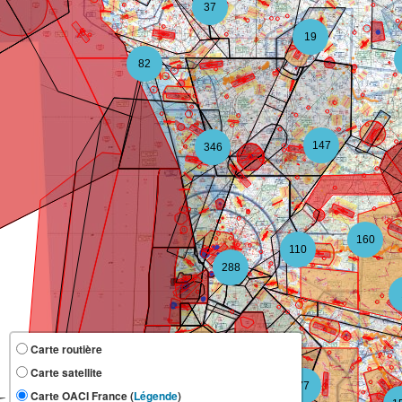
37
19
82
147
346
160
110
288
Carte routière
Carte satellite
118
77
Carte OACI France (
Légende
)