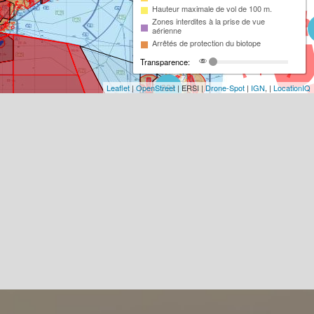
Hauteur maximale de vol de 100 m.
Zones interdites à la prise de vue
aérienne
Arrêtés de protection du biotope
Transparence:
Leaflet
|
OpenStreet
| ERSI |
Drone-Spot
|
IGN
, |
LocationIQ
221
93
18
2