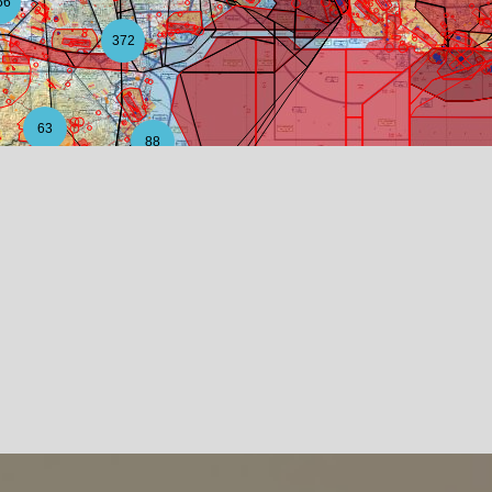
56
372
63
88
12