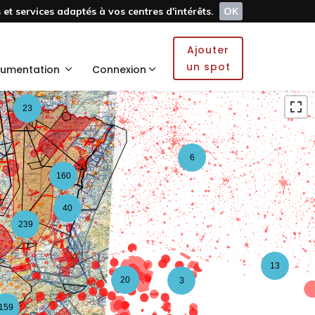
et services adaptés à vos centres d'intérêts.
OK
5
Ajouter
2
un spot
umentation
Connexion
23
6
160
40
239
13
20
3
159