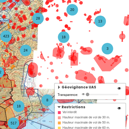
20
28
13
423
18
3
24
2
Géovigilance UAS
Transparence:
8
18
Restrictions
4
Vol interdit
Hauteur maximale de vol de 30 m.
3
Hauteur maximale de vol de 50 m.
517
Hauteur maximale de vol de 60 m.