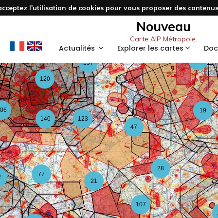
acceptez l'utilisation de cookies pour vous proposer des contenus 
3
48
Nouveau
Carte AIP Métropole.
59
Actualités
Explorer les cartes
Doc
126
157
120
06
19
140
123
47
28
77
2
21
107