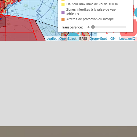
Hauteur maximale de vol de 100 m.
Zones interdites à la prise de vue
aérienne
Arrêtés de protection du biotope
Transparence:
Leaflet
|
OpenStreet
| ERSI |
Drone-Spot
|
IGN
, |
LocationIQ
221
93
18
2