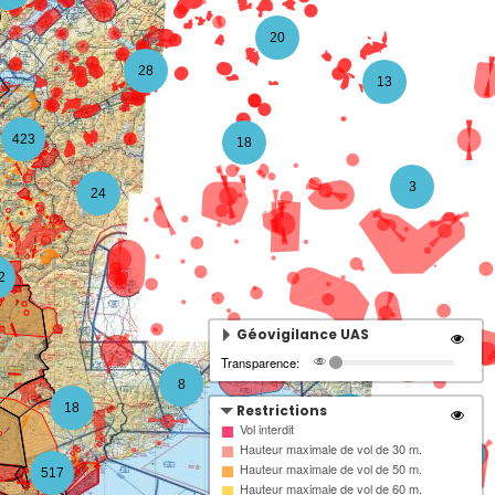
20
28
13
423
18
3
24
2
Géovigilance UAS
Transparence:
8
18
Restrictions
4
Vol interdit
Hauteur maximale de vol de 30 m.
3
Hauteur maximale de vol de 50 m.
517
Hauteur maximale de vol de 60 m.