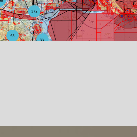
56
372
63
88
12