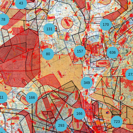
43
78
170
131
157
636
80
27
349
11
166
166
723
293