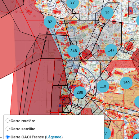
37
19
82
147
346
160
110
288
Carte routière
Carte satellite
118
77
Carte OACI France (
Légende
)