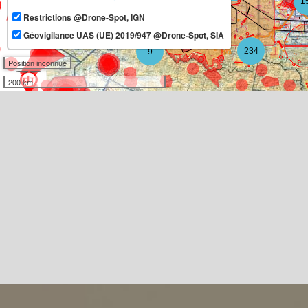
1
Restrictions @Drone-Spot, IGN
11
Géovigilance UAS (UE) 2019/947 @Drone-Spot, SIA
234
9
Position inconnue
200 km
3
3
10
2
3