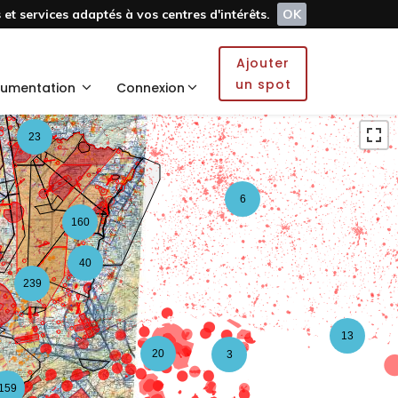
et services adaptés à vos centres d'intérêts.
OK
5
Ajouter
2
un spot
umentation
Connexion
23
6
160
40
239
13
20
3
159