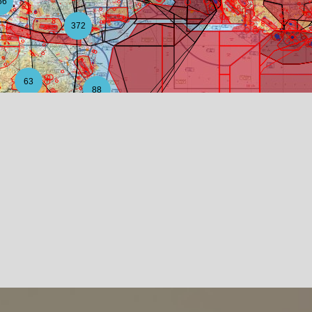
56
372
63
88
12