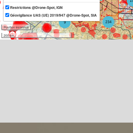
1
Restrictions @Drone-Spot, IGN
11
Géovigilance UAS (UE) 2019/947 @Drone-Spot, SIA
234
9
Position inconnue
200 km
3
3
10
2
3