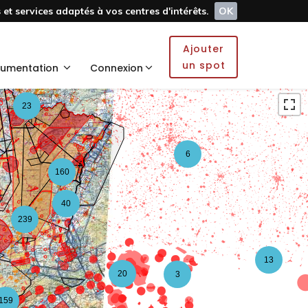
et services adaptés à vos centres d'intérêts.
OK
5
Ajouter
2
un spot
umentation
Connexion
23
6
160
40
239
13
20
3
159