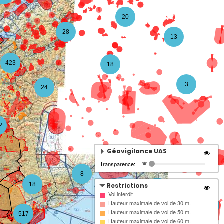
20
28
13
423
18
3
24
2
Géovigilance UAS
Transparence:
8
18
Restrictions
4
Vol interdit
Hauteur maximale de vol de 30 m.
3
Hauteur maximale de vol de 50 m.
517
Hauteur maximale de vol de 60 m.