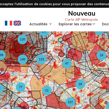
acceptez l'utilisation de cookies pour vous proposer des contenus 
3
48
Nouveau
Carte AIP Métropole.
59
Actualités
Explorer les cartes
Doc
126
157
120
06
19
140
123
47
28
77
2
21
107