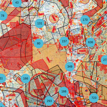
43
78
170
131
157
636
80
27
349
11
166
166
723
293