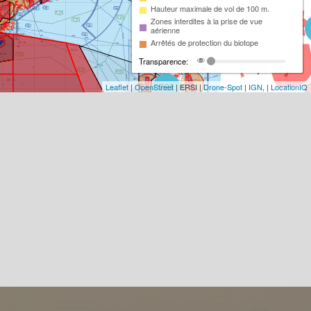
Hauteur maximale de vol de 100 m.
Zones interdites à la prise de vue
aérienne
Arrêtés de protection du biotope
Transparence:
Leaflet
|
OpenStreet
| ERSI |
Drone-Spot
|
IGN
, |
LocationIQ
221
93
18
2