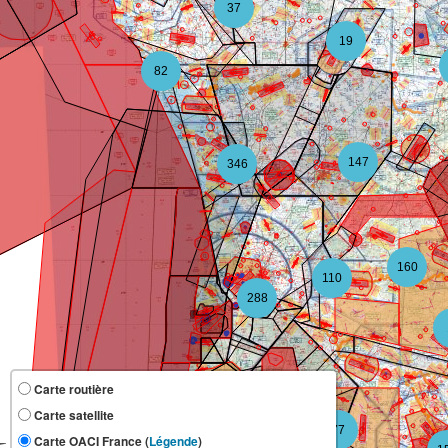
37
19
82
147
346
160
110
288
Carte routière
Carte satellite
118
77
Carte OACI France (
Légende
)