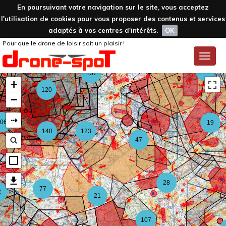
En poursuivant votre navigation sur le site, vous acceptez
l'utilisation de cookies pour vous proposer des contenus et services
adaptés à vos centres d'intérêts.
OK
Pour que le drone de loisir soit un plaisir !
59
Toggle
naviga
126
157
+
120
−
⇢
06
19
140
123
47
28
77
2
21
107