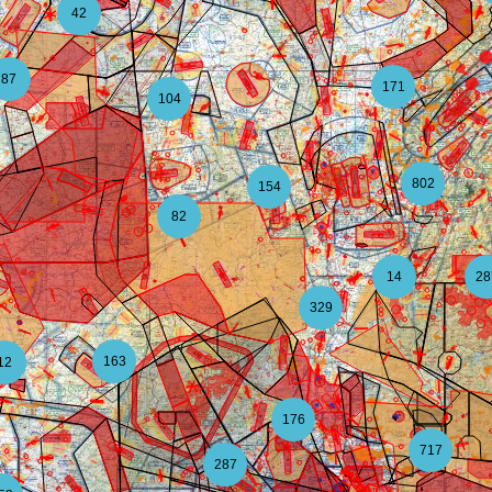
42
87
171
104
802
154
82
14
28
329
163
12
176
717
287