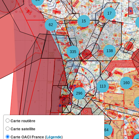
17
15
62
138
335
160
113
296
Carte routière
Carte satellite
64
109
Carte OACI France (
Légende
)