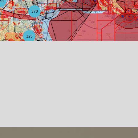
53
370
125
20
6