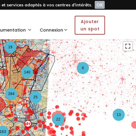
et services adaptés à vos centres d'intérêts.
OK
4
2
Ajouter
2
un spot
umentation
Connexion
19
6
140
284
25
13
22
163