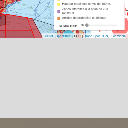
Hauteur maximale de vol de 100 m.
Zones interdites à la prise de vue
aérienne
Arrêtés de protection du biotope
Transparence:
Leaflet
|
OpenStreet
| ERSI |
Drone-Spot
|
IGN
, |
LocationIQ
221
98
13
2