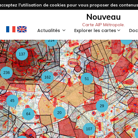
acceptez l'utilisation de cookies pour vous proposer des contenus 
5
Nouveau
21
Carte AIP Métropole.
67
Actualités
Explorer les cartes
Doc
122
214
137
236
162
51
45
29
20
64
107