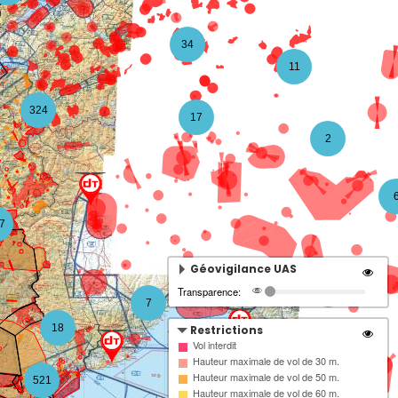
34
11
324
17
2
7
Géovigilance UAS
Transparence:
7
18
Restrictions
Vol interdit
Hauteur maximale de vol de 30 m.
7
Hauteur maximale de vol de 50 m.
521
Hauteur maximale de vol de 60 m.