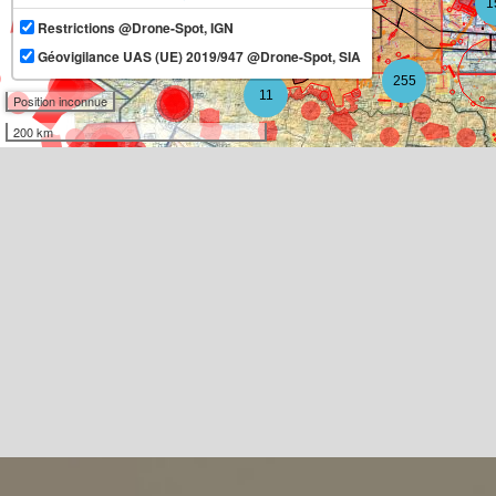
1
Restrictions @Drone-Spot, IGN
13
Géovigilance UAS (UE) 2019/947 @Drone-Spot, SIA
255
11
Position inconnue
200 km
3
7
2
4