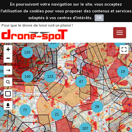
En poursuivant votre navigation sur le site, vous acceptez
l'utilisation de cookies pour vous proposer des contenus et services
adaptés à vos centres d'intérêts.
OK
Pour que le drone de loisir soit un plaisir !
59
Toggle
naviga
126
157
+
120
−
⇢
06
19
140
123
47
28
77
2
21
107