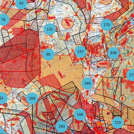
43
78
170
131
157
636
80
27
349
11
166
166
723
293