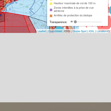
Hauteur maximale de vol de 100 m.
Zones interdites à la prise de vue
aérienne
Arrêtés de protection du biotope
Transparence:
Leaflet
|
OpenStreet
| ERSI |
Drone-Spot
|
IGN
, |
LocationIQ
221
93
18
2