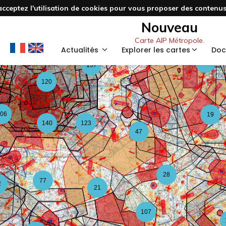
acceptez l'utilisation de cookies pour vous proposer des contenus 
3
48
Nouveau
Carte AIP Métropole.
59
Actualités
Explorer les cartes
Doc
126
157
120
06
19
140
123
47
28
77
2
21
107