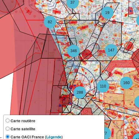
37
19
82
147
346
160
110
288
Carte routière
Carte satellite
118
77
Carte OACI France (
Légende
)