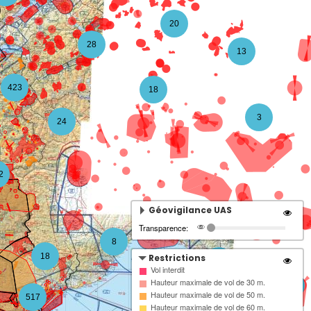
20
28
13
423
18
3
24
2
Géovigilance UAS
Transparence:
8
18
Restrictions
4
Vol interdit
Hauteur maximale de vol de 30 m.
3
Hauteur maximale de vol de 50 m.
517
Hauteur maximale de vol de 60 m.