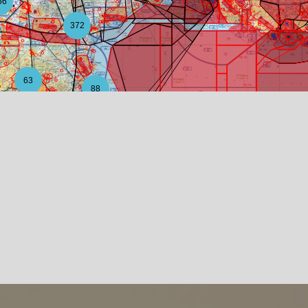
56
372
63
88
12