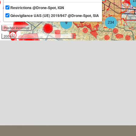
1
Restrictions @Drone-Spot, IGN
11
Géovigilance UAS (UE) 2019/947 @Drone-Spot, SIA
234
9
Position inconnue
200 km
3
3
10
2
3