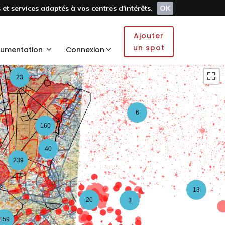
et services adaptés à vos centres d'intérêts.
OK
5
Ajouter
2
un spot
umentation
Connexion
23
6
160
40
239
13
20
3
159