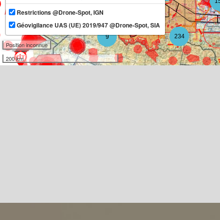
1
Restrictions @Drone-Spot, IGN
11
Géovigilance UAS (UE) 2019/947 @Drone-Spot, SIA
234
9
Position inconnue
200 km
3
3
10
2
3