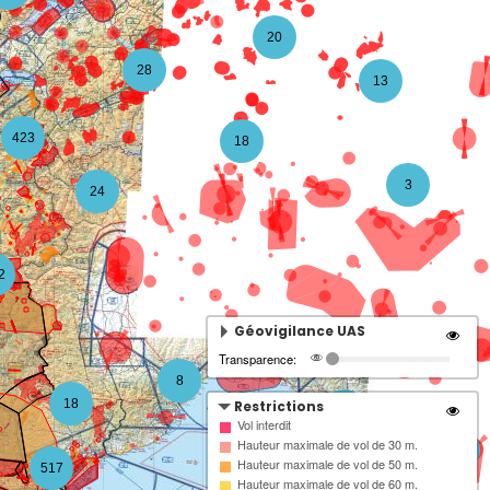
20
28
13
423
18
3
24
2
Géovigilance UAS
Transparence:
8
18
Restrictions
4
Vol interdit
Hauteur maximale de vol de 30 m.
3
Hauteur maximale de vol de 50 m.
517
Hauteur maximale de vol de 60 m.