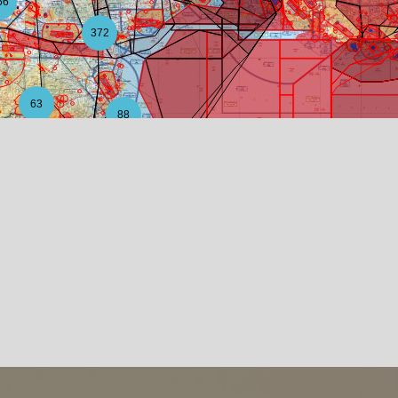
56
372
63
88
12