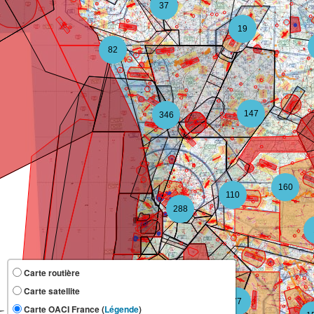
37
19
82
147
346
160
110
288
Carte routière
Carte satellite
118
77
Carte OACI France (
Légende
)