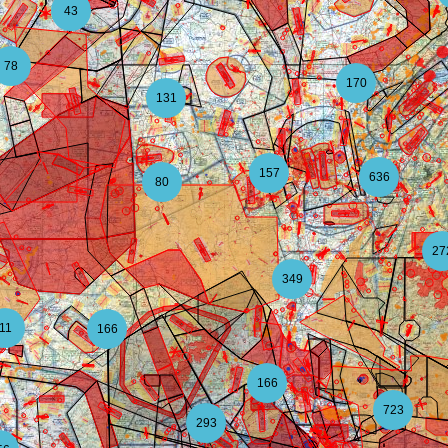
43
78
170
131
157
636
80
27
349
11
166
166
723
293