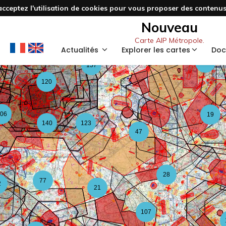
acceptez l'utilisation de cookies pour vous proposer des contenus 
3
48
Nouveau
Carte AIP Métropole.
59
Actualités
Explorer les cartes
Doc
126
157
120
06
19
140
123
47
28
77
2
21
107