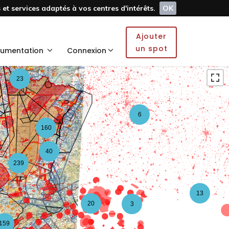
et services adaptés à vos centres d'intérêts.
OK
5
Ajouter
2
un spot
umentation
Connexion
23
6
160
40
239
13
20
3
159