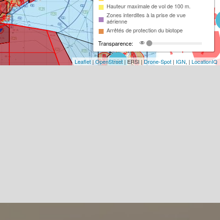
Hauteur maximale de vol de 100 m.
Zones interdites à la prise de vue
aérienne
Arrêtés de protection du biotope
Transparence:
Leaflet
|
OpenStreet
| ERSI |
Drone-Spot
|
IGN
, |
LocationIQ
221
93
18
2