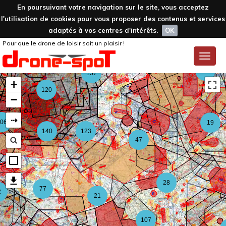
En poursuivant votre navigation sur le site, vous acceptez
l'utilisation de cookies pour vous proposer des contenus et services
adaptés à vos centres d'intérêts.
OK
Pour que le drone de loisir soit un plaisir !
59
Toggle
naviga
126
157
+
120
−
⇢
06
19
140
123
47
28
77
2
21
107