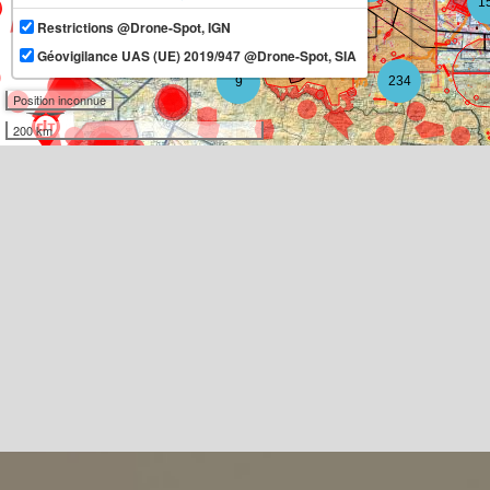
1
Restrictions @Drone-Spot, IGN
11
Géovigilance UAS (UE) 2019/947 @Drone-Spot, SIA
234
9
Position inconnue
200 km
3
3
10
2
3