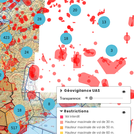
20
28
13
423
18
3
24
2
Géovigilance UAS
Transparence:
8
18
Restrictions
4
Vol interdit
Hauteur maximale de vol de 30 m.
3
Hauteur maximale de vol de 50 m.
517
Hauteur maximale de vol de 60 m.