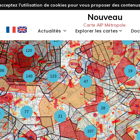
acceptez l'utilisation de cookies pour vous proposer des contenus 
3
48
Nouveau
Carte AIP Métropole.
59
Actualités
Explorer les cartes
Doc
126
157
120
06
19
140
123
47
28
77
2
21
107