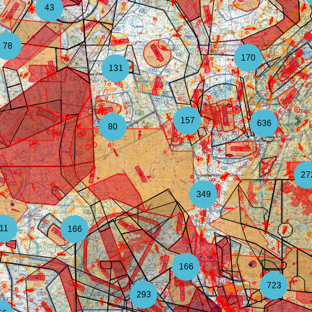
43
78
170
131
157
636
80
27
349
11
166
166
723
293