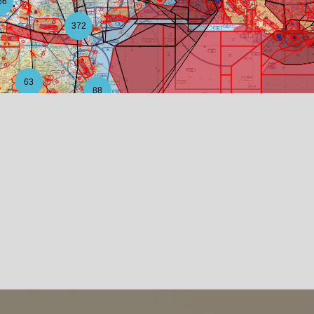
56
372
63
88
12