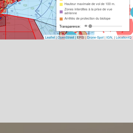
Hauteur maximale de vol de 100 m.
Zones interdites à la prise de vue
aérienne
Arrêtés de protection du biotope
Transparence:
Leaflet
|
OpenStreet
| ERSI |
Drone-Spot
|
IGN
, |
LocationIQ
221
93
18
2