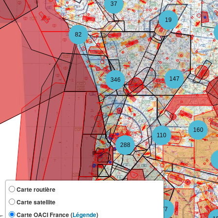
37
19
82
147
346
160
110
288
Carte routière
Carte satellite
118
77
Carte OACI France (
Légende
)