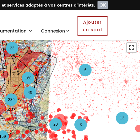
et services adaptés à vos centres d'intérêts.
OK
5
Ajouter
2
un spot
umentation
Connexion
23
6
160
40
239
13
20
3
159