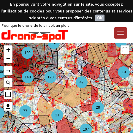
En poursuivant votre navigation sur le site, vous acceptez
l'utilisation de cookies pour vous proposer des contenus et services
adaptés à vos centres d'intérêts.
OK
Pour que le drone de loisir soit un plaisir !
59
Toggle
naviga
126
157
+
120
−
⇢
06
19
140
123
47
28
77
2
21
107