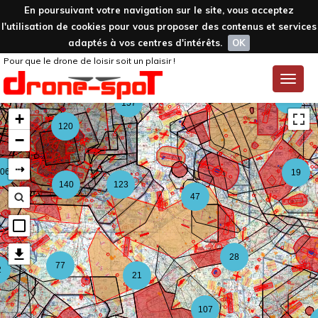
En poursuivant votre navigation sur le site, vous acceptez
l'utilisation de cookies pour vous proposer des contenus et services
adaptés à vos centres d'intérêts.
OK
Pour que le drone de loisir soit un plaisir !
59
Toggle
naviga
126
157
+
120
−
⇢
06
19
140
123
47
28
77
2
21
107