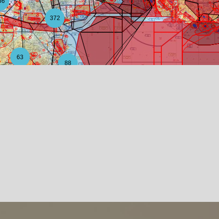
56
372
63
88
12