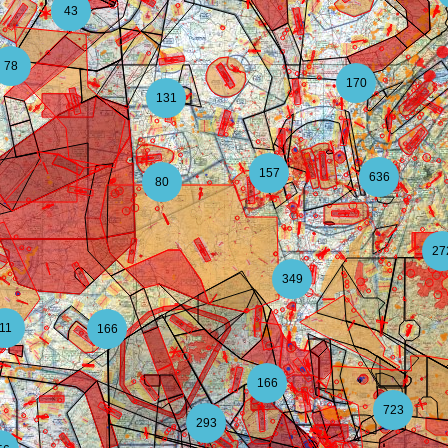
43
78
170
131
157
636
80
27
349
11
166
166
723
293