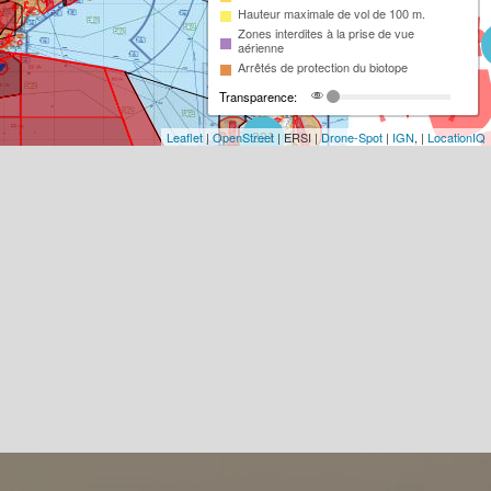
Hauteur maximale de vol de 100 m.
Zones interdites à la prise de vue
aérienne
Arrêtés de protection du biotope
Transparence:
Leaflet
|
OpenStreet
| ERSI |
Drone-Spot
|
IGN
, |
LocationIQ
221
93
18
2