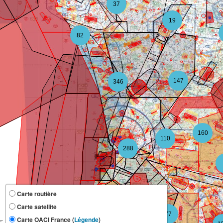
37
19
82
147
346
160
110
288
Carte routière
Carte satellite
118
77
Carte OACI France (
Légende
)