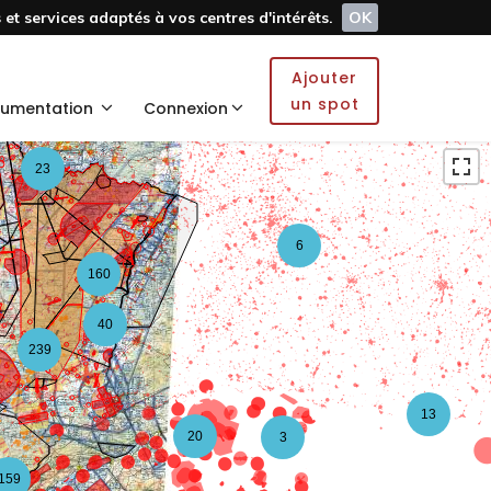
et services adaptés à vos centres d'intérêts.
OK
5
Ajouter
2
un spot
umentation
Connexion
23
6
160
40
239
13
20
3
159