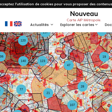
acceptez l'utilisation de cookies pour vous proposer des contenus 
3
48
Nouveau
Carte AIP Métropole.
59
Actualités
Explorer les cartes
Doc
126
157
120
06
19
140
123
47
28
77
2
21
107