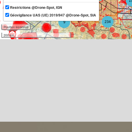
1
Restrictions @Drone-Spot, IGN
11
Géovigilance UAS (UE) 2019/947 @Drone-Spot, SIA
234
9
Position inconnue
200 km
3
3
10
2
3