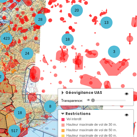
20
28
13
423
18
3
24
2
Géovigilance UAS
Transparence:
8
18
Restrictions
4
Vol interdit
Hauteur maximale de vol de 30 m.
3
Hauteur maximale de vol de 50 m.
517
Hauteur maximale de vol de 60 m.