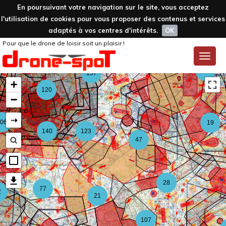
En poursuivant votre navigation sur le site, vous acceptez
l'utilisation de cookies pour vous proposer des contenus et services
adaptés à vos centres d'intérêts.
OK
Pour que le drone de loisir soit un plaisir !
59
Toggle
naviga
126
157
+
120
−
⇢
06
19
140
123
47
28
77
2
21
107