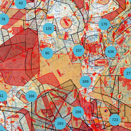
43
78
170
131
157
636
80
27
349
11
166
166
723
293