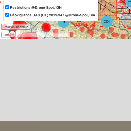
1
Restrictions @Drone-Spot, IGN
11
Géovigilance UAS (UE) 2019/947 @Drone-Spot, SIA
234
9
Position inconnue
200 km
3
3
10
2
3