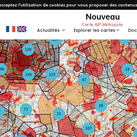
acceptez l'utilisation de cookies pour vous proposer des contenus 
3
48
Nouveau
Carte AIP Métropole.
59
Actualités
Explorer les cartes
Doc
126
157
120
06
19
140
123
47
28
77
2
21
107