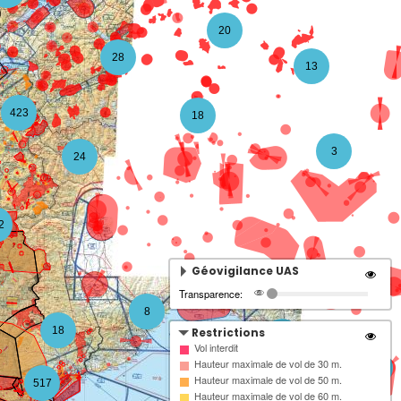
20
28
13
423
18
3
24
2
Géovigilance UAS
Transparence:
8
18
Restrictions
4
Vol interdit
Hauteur maximale de vol de 30 m.
3
Hauteur maximale de vol de 50 m.
517
Hauteur maximale de vol de 60 m.