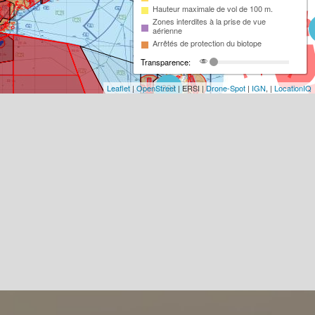
Hauteur maximale de vol de 100 m.
Zones interdites à la prise de vue
aérienne
Arrêtés de protection du biotope
Transparence:
Leaflet
|
OpenStreet
| ERSI |
Drone-Spot
|
IGN
, |
LocationIQ
221
93
18
2