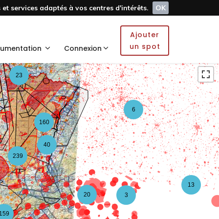
et services adaptés à vos centres d'intérêts.
OK
5
Ajouter
2
un spot
umentation
Connexion
23
6
160
40
239
13
20
3
159