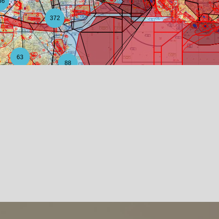
56
372
63
88
12