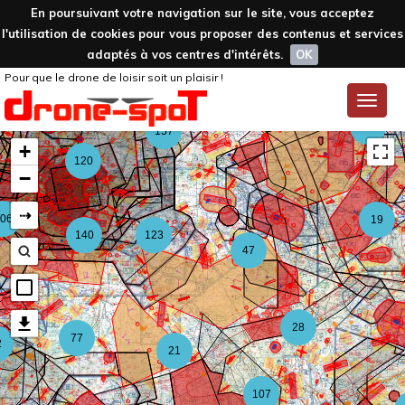
En poursuivant votre navigation sur le site, vous acceptez
l'utilisation de cookies pour vous proposer des contenus et services
adaptés à vos centres d'intérêts.
OK
Pour que le drone de loisir soit un plaisir !
59
Toggle
naviga
126
157
+
120
−
⇢
06
19
140
123
47
28
77
2
21
107