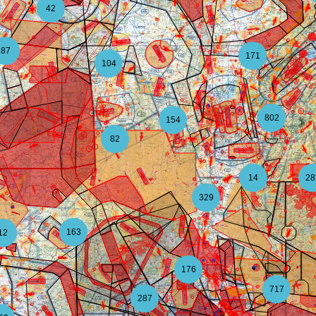
42
87
171
104
802
154
82
14
28
329
163
12
176
717
287