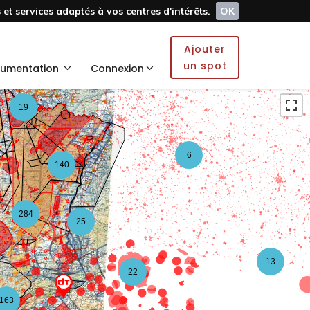
et services adaptés à vos centres d'intérêts.
OK
4
2
Ajouter
2
un spot
umentation
Connexion
19
6
140
284
25
13
22
163