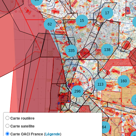
17
15
62
138
335
160
113
296
Carte routière
Carte satellite
64
109
Carte OACI France (
Légende
)