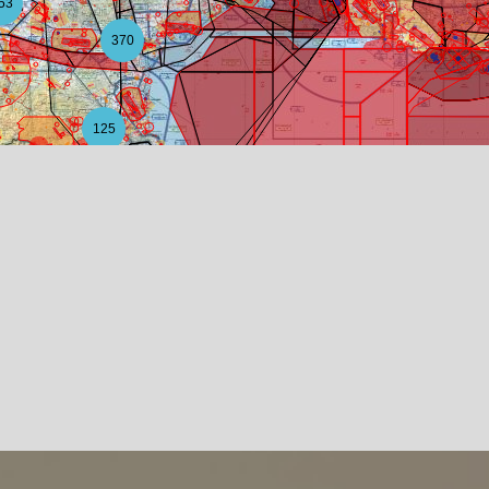
53
370
125
20
6