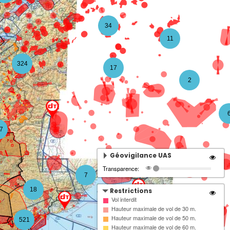
34
11
324
17
2
7
Géovigilance UAS
Transparence:
7
18
Restrictions
Vol interdit
Hauteur maximale de vol de 30 m.
7
Hauteur maximale de vol de 50 m.
521
Hauteur maximale de vol de 60 m.