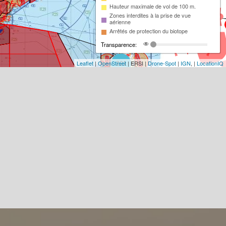
Hauteur maximale de vol de 100 m.
Zones interdites à la prise de vue
aérienne
Arrêtés de protection du biotope
Transparence:
Leaflet
|
OpenStreet
| ERSI |
Drone-Spot
|
IGN
, |
LocationIQ
221
98
13
2