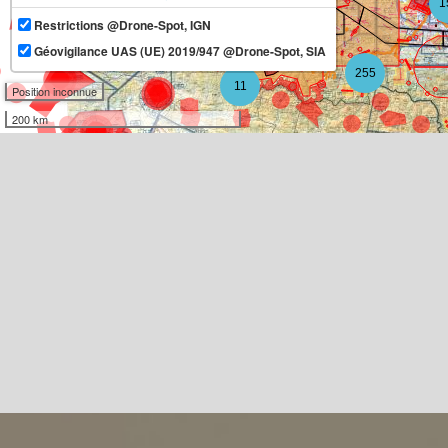
1
Restrictions @Drone-Spot, IGN
13
Géovigilance UAS (UE) 2019/947 @Drone-Spot, SIA
255
11
Position inconnue
200 km
3
7
2
4