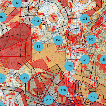
42
87
171
104
802
154
82
14
28
329
163
12
176
717
287