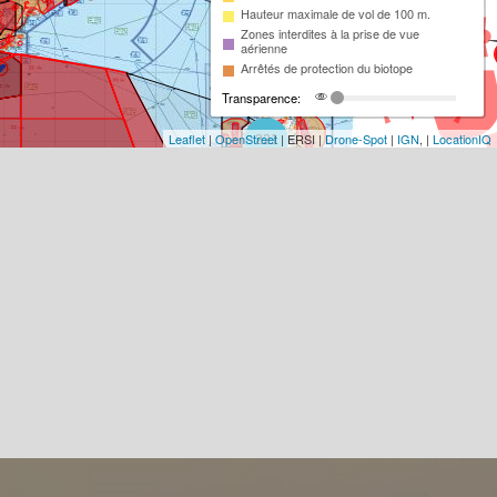
Hauteur maximale de vol de 100 m.
Zones interdites à la prise de vue
aérienne
Arrêtés de protection du biotope
Transparence:
Leaflet
|
OpenStreet
| ERSI |
Drone-Spot
|
IGN
, |
LocationIQ
221
98
13
2