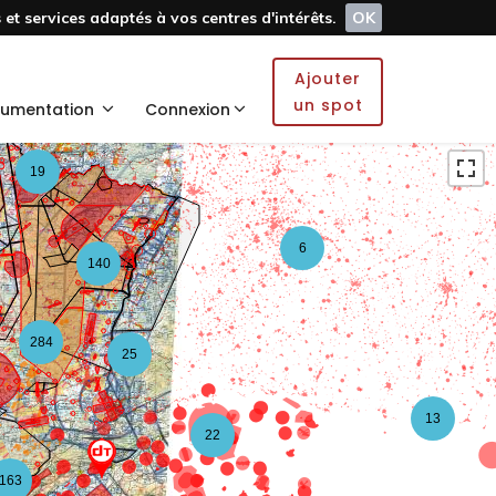
et services adaptés à vos centres d'intérêts.
OK
4
2
Ajouter
2
un spot
umentation
Connexion
19
6
140
284
25
13
22
163