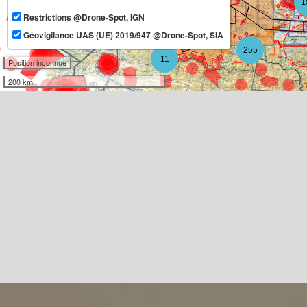
1
Restrictions @Drone-Spot, IGN
13
Géovigilance UAS (UE) 2019/947 @Drone-Spot, SIA
255
11
Position inconnue
200 km
3
7
2
4