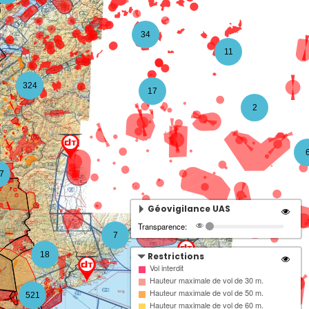
34
11
324
17
2
7
Géovigilance UAS
Transparence:
7
18
Restrictions
Vol interdit
Hauteur maximale de vol de 30 m.
7
Hauteur maximale de vol de 50 m.
521
Hauteur maximale de vol de 60 m.