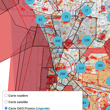
17
15
62
138
335
160
113
296
Carte routière
Carte satellite
64
109
Carte OACI France (
Légende
)