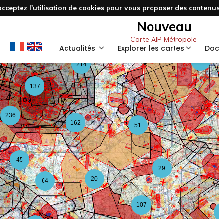
acceptez l'utilisation de cookies pour vous proposer des contenus 
5
Nouveau
21
Carte AIP Métropole.
67
Actualités
Explorer les cartes
Doc
122
214
137
236
162
51
45
29
20
64
107