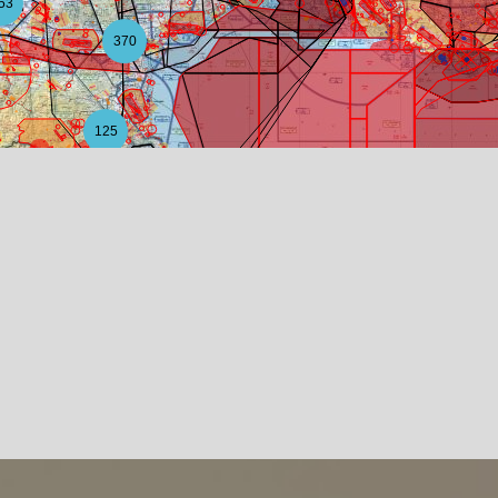
53
370
125
20
6