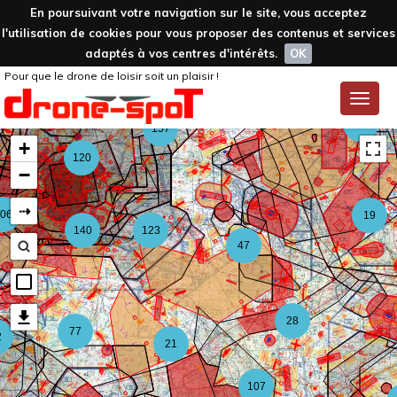
En poursuivant votre navigation sur le site, vous acceptez
l'utilisation de cookies pour vous proposer des contenus et services
adaptés à vos centres d'intérêts.
OK
Pour que le drone de loisir soit un plaisir !
59
Toggle
naviga
126
157
+
120
−
⇢
06
19
140
123
47
28
77
2
21
107