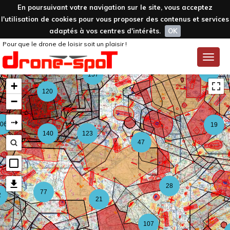
En poursuivant votre navigation sur le site, vous acceptez
l'utilisation de cookies pour vous proposer des contenus et services
adaptés à vos centres d'intérêts.
OK
Pour que le drone de loisir soit un plaisir !
59
Toggle
naviga
126
157
+
120
−
⇢
06
19
140
123
47
28
77
2
21
107