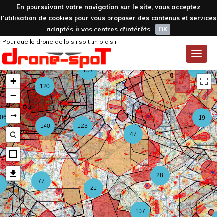
En poursuivant votre navigation sur le site, vous acceptez
l'utilisation de cookies pour vous proposer des contenus et services
adaptés à vos centres d'intérêts.
OK
Pour que le drone de loisir soit un plaisir !
59
Toggle
naviga
126
157
+
120
−
⇢
06
19
140
123
47
28
77
2
21
107