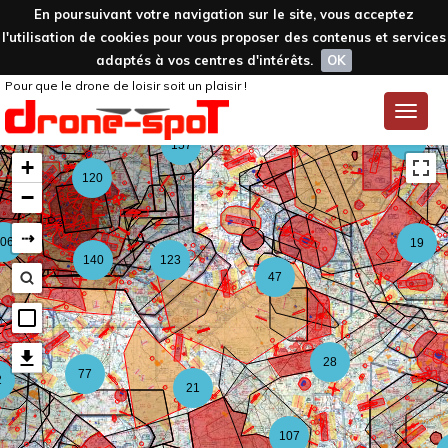
En poursuivant votre navigation sur le site, vous acceptez
l'utilisation de cookies pour vous proposer des contenus et services
adaptés à vos centres d'intérêts.
OK
Pour que le drone de loisir soit un plaisir !
59
Toggle
naviga
126
157
+
120
−
⇢
06
19
140
123
47
28
77
2
21
107