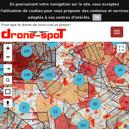
En poursuivant votre navigation sur le site, vous acceptez
l'utilisation de cookies pour vous proposer des contenus et services
adaptés à vos centres d'intérêts.
OK
Pour que le drone de loisir soit un plaisir !
59
Toggle
naviga
126
157
+
120
−
⇢
06
19
140
123
47
28
77
2
21
107