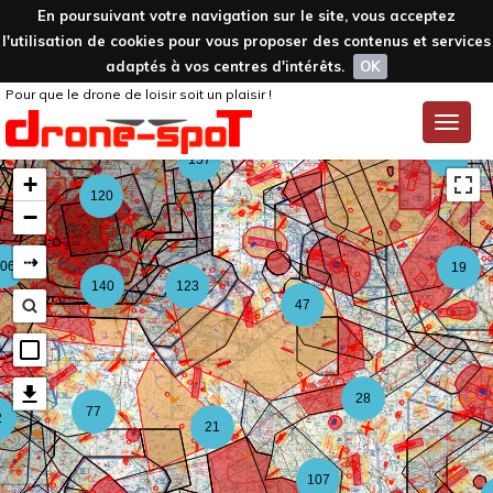
En poursuivant votre navigation sur le site, vous acceptez
l'utilisation de cookies pour vous proposer des contenus et services
adaptés à vos centres d'intérêts.
OK
Pour que le drone de loisir soit un plaisir !
59
Toggle
naviga
126
157
+
120
−
⇢
06
19
140
123
47
28
77
2
21
107