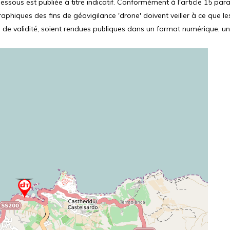
ssous est publiée à titre indicatif. Conformément à l'article 15 parag
hiques des fins de géovigilance 'drone' doivent veiller à ce que le
 de validité, soient rendues publiques dans un format numérique, un