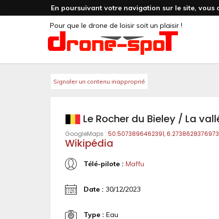
En poursuivant votre navigation sur le site, vous 
Pour que le drone de loisir soit un plaisir !
Signaler un contenu inapproprié
Le Rocher du Bieley / La val
GoogleMaps :
50.5073896462391, 6.273862837697
Wikipédia
Télé-pilote :
Maffu
Date :
30/12/2023
Type :
Eau