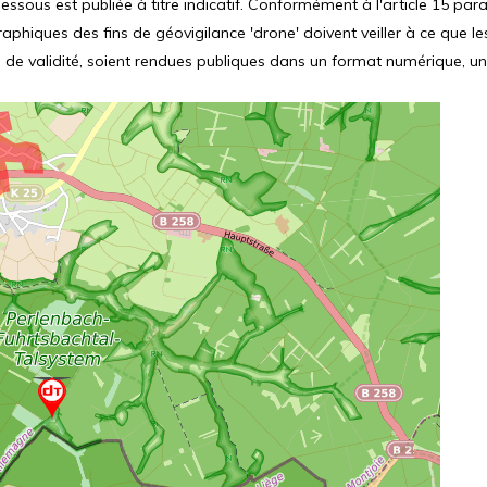
ssous est publiée à titre indicatif. Conformément à l'article 15 parag
hiques des fins de géovigilance 'drone' doivent veiller à ce que le
 de validité, soient rendues publiques dans un format numérique, un