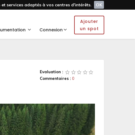
et services adaptés à vos centres d'intérêts.
OK
Ajouter
un spot
umentation
Connexion
Evaluation :
Commentaires :
0