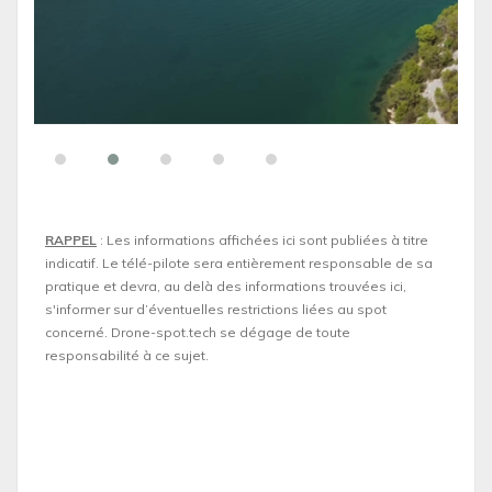
RAPPEL
: Les informations affichées ici sont publiées à titre
indicatif. Le télé-pilote sera entièrement responsable de sa
pratique et devra, au delà des informations trouvées ici,
s'informer sur d’éventuelles restrictions liées au spot
concerné. Drone-spot.tech se dégage de toute
responsabilité à ce sujet.