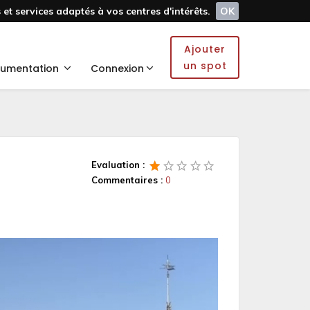
et services adaptés à vos centres d'intérêts.
OK
Ajouter
un spot
umentation
Connexion
Evaluation :
Commentaires :
0