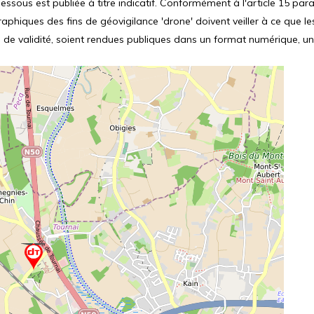
ssous est publiée à titre indicatif. Conformément à l'article 15 parag
hiques des fins de géovigilance 'drone' doivent veiller à ce que le
 de validité, soient rendues publiques dans un format numérique, un