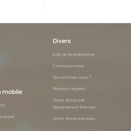
Divers
Etat de la plateforme
Contactez-nous
Qui sommes-nous ?
Mentions légales
n mobile
Spots drone par
iOS
département francais
Android
Spots drone par pays