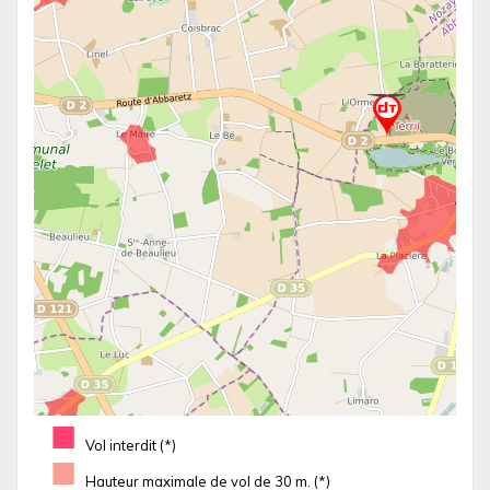
■
Vol interdit (*)
■
Hauteur maximale de vol de 30 m. (*)