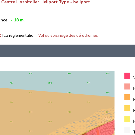
:
Centre Hospitalier Heliport Type - heliport
ence :
- 18 m.
R
| La réglementation :
Vol au voisinage des aérodromes
■
■
■
■
■
■