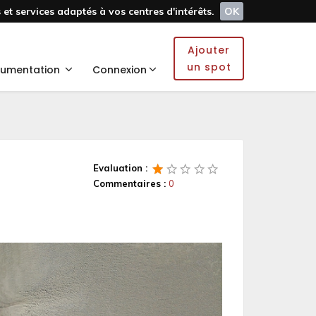
et services adaptés à vos centres d'intérêts.
OK
Ajouter
un spot
umentation
Connexion
Evaluation :
Commentaires :
0