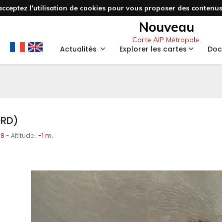
acceptez l'utilisation de cookies pour vous proposer des contenus 
Nouveau
Carte AIP Métropole.
Actualités
Explorer les cartes
Doc
ORD)
08
- Altitude :
-1 m.