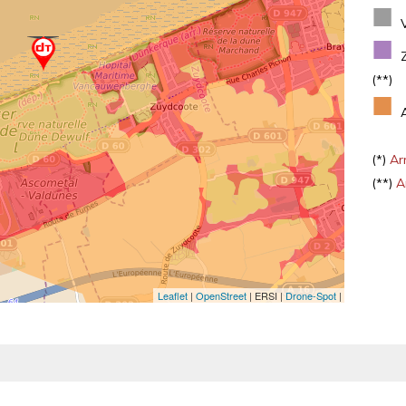
■
■
(**)
■
(*)
Arr
(**)
Ar