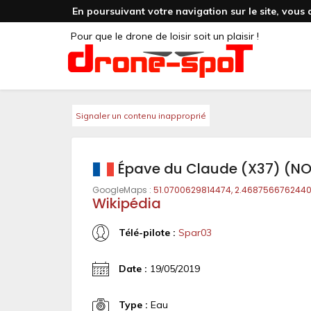
En poursuivant votre navigation sur le site, vous 
Pour que le drone de loisir soit un plaisir !
Signaler un contenu inapproprié
Épave du Claude (X37) (N
GoogleMaps :
51.0700629814474, 2.468756676244
Wikipédia
Télé-pilote :
Spar03
Date :
19/05/2019
Type :
Eau