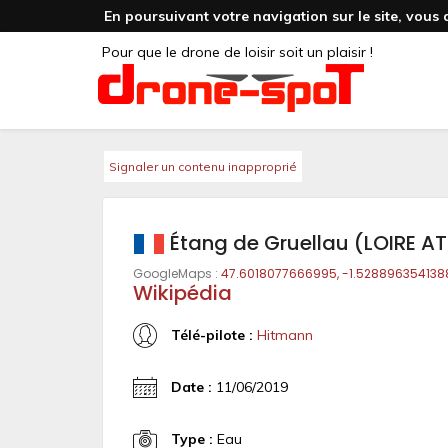
En poursuivant votre navigation sur le site, vous 
Pour que le drone de loisir soit un plaisir !
Signaler un contenu inapproprié
Étang de Gruellau (LOIRE A
GoogleMaps :
47.6018077666995, -1.528896354138
Wikipédia
Télé-pilote :
Hitmann
Date :
11/06/2019
Type :
Eau