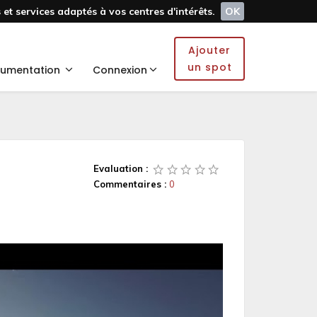
et services adaptés à vos centres d'intérêts.
OK
Ajouter
un spot
umentation
Connexion
Evaluation :
Commentaires :
0