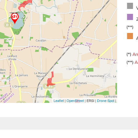
■
■
(**)
■
(*)
Arr
(**)
Ar