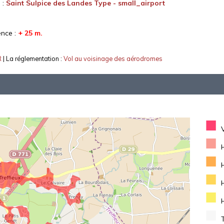
 :
Saint Sulpice des Landes Type - small_airport
ence :
+ 25 m.
R
| La réglementation :
Vol au voisinage des aérodromes
■
■
■
■
■
■